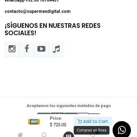
contacto@supermexdigital.com
¡SÍGUENOS EN NUESTRAS REDES
SOCIALES!
Aceptamos los siguientes métodos de pago
Price:
Add to Cart
$
725.00
Compras en línea
0