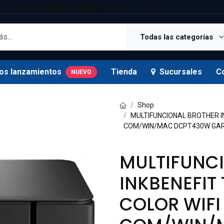
25 5181 Ext. 820
tienda.oficial@supermexdigital.mx
Todas las categorías
os lanzamientos
Tienda
Sucursales
C
NUEVO
Shop
MULTIFUNCIONAL BROTHER I
COM/WIN/MAC DCPT430W GAR
MULTIFUNC
INKBENEFIT
COLOR WIFI