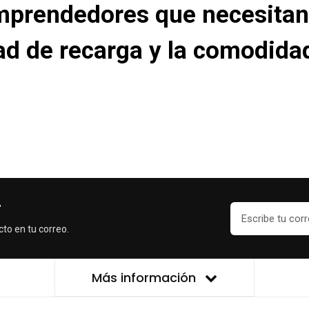
 emprendedores que necesita
dad de recarga y la comodida
r
cto en tu correo.
Más información