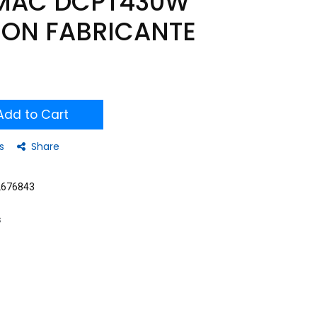
MAC DCPT430W
CON FABRICANTE
dd to Cart
s
Share
2676843
s