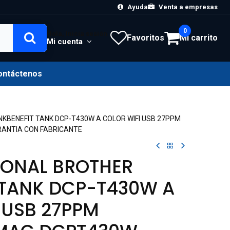
Ayuda
Venta a empresas
0
Hola, Inicia sesión
Favoritos
Mi carrito
Mi cuenta
ontáctenos
NKBENEFIT TANK DCP-T430W A COLOR WIFI USB 27PPM
ANTIA CON FABRICANTE
IONAL BROTHER
 TANK DCP-T430W A
 USB 27PPM