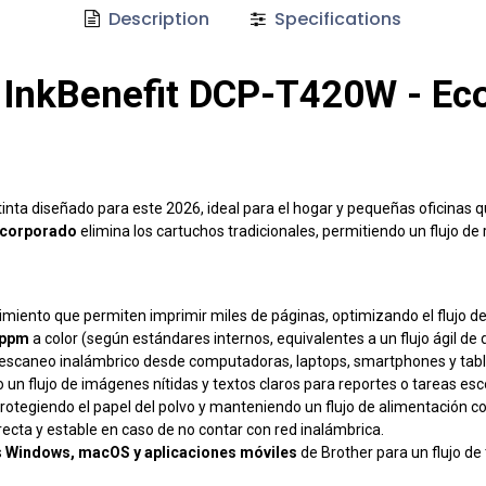
Description
Specifications
r InkBenefit DCP-T420W - Ec
tinta diseñado para este 2026, ideal para el hogar y pequeñas oficinas 
incorporado
elimina los cartuchos tradicionales, permitiendo un flujo de r
ndimiento que permiten imprimir miles de páginas, optimizando el flujo 
 ppm
a color (según estándares internos, equivalentes a un flujo ágil d
 escaneo inalámbrico desde computadoras, laptops, smartphones y tabl
 un flujo de imágenes nítidas y textos claros para reportes o tareas esc
protegiendo el papel del polvo y manteniendo un flujo de alimentación c
ecta y estable en caso de no contar con red inalámbrica.
s
Windows, macOS y aplicaciones móviles
de Brother para un flujo de 