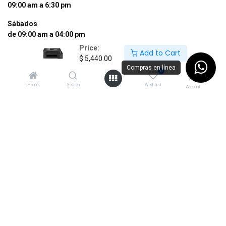
09:00 am a 6:30 pm
Sábados
de 09:00 am a 04:00 pm
Price:
Add to Cart
Tel: (55) 50255181 Ext. 800 y 812
$
5,440.00
Whatsapp +52 56 10704437
Compras en línea
0
contacto@supermexdigital.com
Home
Search
Wishlist
Account
¡SÍGUENOS EN NUESTRAS REDES
SOCIALES!