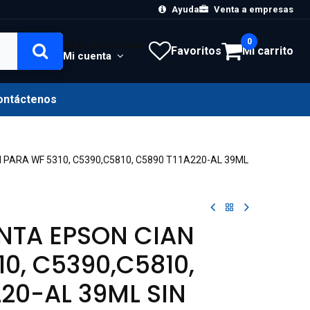
Ayuda
Venta a empresas
0
Hola, Inicia sesión
Favoritos
Mi carrito
Mi cuenta
ontáctenos
 PARA WF 5310, C5390,C5810, C5890 T11A220-AL 39ML
INTA EPSON CIAN
0, C5390,C5810,
220-AL 39ML SIN