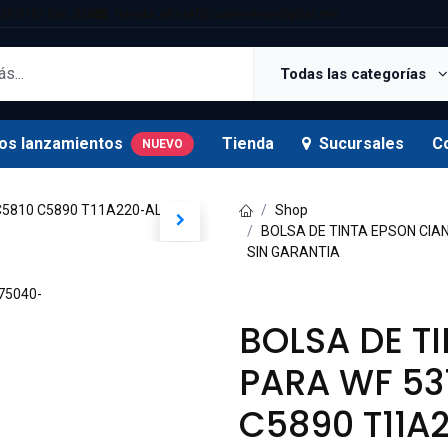
25 5181 Ext. 820
tienda.oficial@supermexdigital.mx
Todas las categorías
os lanzamientos
Tienda
Sucursales
C
NUEVO
Shop
BOLSA DE TINTA EPSON CIAN
SIN GARANTIA
BOLSA DE T
PARA WF 531
C5890 T11A