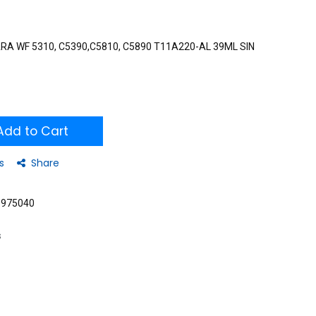
RA WF 5310, C5390,C5810, C5890 T11A220-AL 39ML SIN
dd to Cart
s
Share
3975040
s