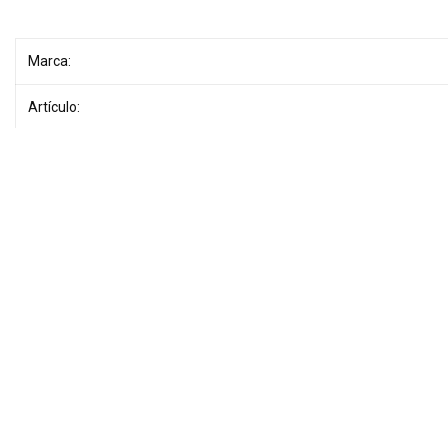
Marca:
Artículo:
Serie:
Modelo:
Color:
Contenido:
Rendimiento:
Compatibilidad: