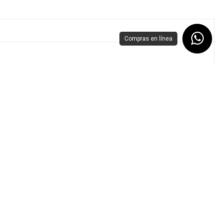
Compras en línea
 Workforce Pro WF-C5310 / WF-C5390 / WF-C5810 / WF-C5890