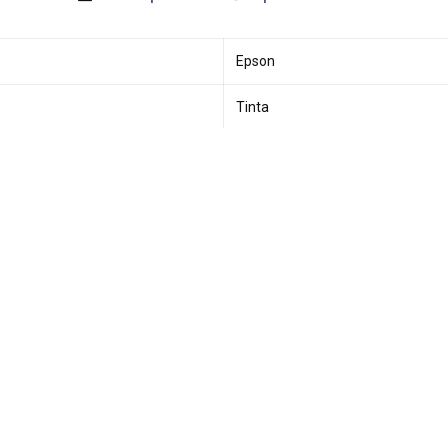
Epson
Tinta
WorkForce
T11A220-AL
Cian
39ml
5000 Páginas
Impresora Multifuncional Epson