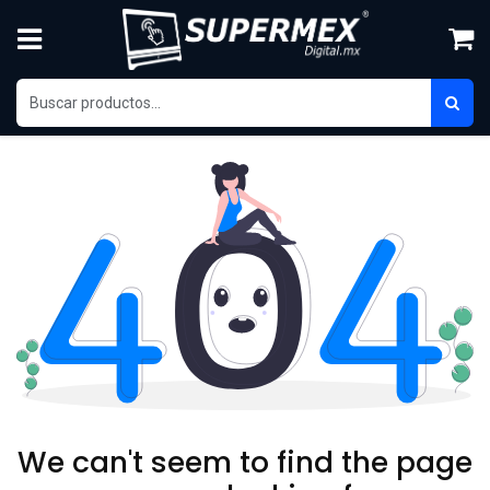
Ir al contenido
We can't seem to find the page