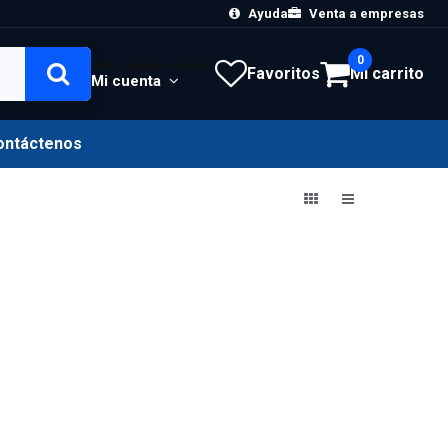
Ayuda
Venta a empresas
0
Hola, Inicia sesión
Favoritos
Mi carrito
Mi cuenta
ontáctenos