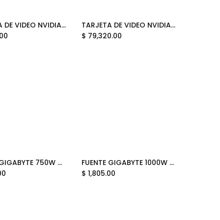
TARJETA DE VIDEO NVIDIA GEFORCE RTX5060 8GB OC GDDR7 GIGABYTE WINDFORCE MAX GV-N5060WF2MAX OC-8GD 12M DE GARANTIA
TARJETA DE VIDEO NVIDIA GEFORCE RTX5090 32GB GDDR7 GIGABYTE AORUS STEALTH GV-N5090AORUSST ICE-32GD 12M DE GARANTIA
Add to Cart
Add to Cart
.00
$
79,320.00
FUENTE GIGABYTE 750W 80PLUS GOLD ATX MODULAR BLANCO GP-UD750GM PG5 ICE 12M DE GARANTIA
FUENTE GIGABYTE 1000W 80PLUS GOLD ATX MODULAR BLANCO GP-UD1000GM PG5 ICE 12M DE GARANTIA
Add to Cart
Add to Cart
00
$
1,805.00