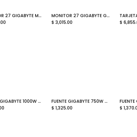
MONITOR 27 GIGABYTE M27Q2 ICE 1MS 200HZ QHD GAMER IPS PLANO ANTI-GLARE DP HDMI USB-C 12M DE GARANTIA
MONITOR 27 GIGABYTE GS27QCA 1MS 180HZ QHD GAMER VA CURVO ANTI-GLARE DP HDMI 12M DE GARANTIA
Add to Cart
Add to Cart
.00
$
3,015.00
$
6,855
FUENTE GIGABYTE 1000W 80PLUS GOLD ATX MODULAR NEGRO GP-UD1000GM PG5 V2 12M DE GARANTIA
FUENTE GIGABYTE 750W 80PLUS GOLD ATX MODULAR NEGRO GP-UD750GM PG5 V2 12M DE GARANTIA
Add to Cart
Add to Cart
00
$
1,325.00
$
1,370.