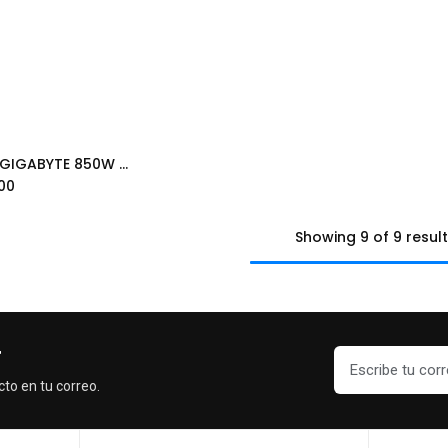
FUENTE GIGABYTE 850W 80PLUS GOLD ATX MODULAR NEGRO GP-UD850GM PG5 V2 12M DE GARANTIA
Add to Cart
.00
Showing 9 of 9 resul
r
cto en tu correo.