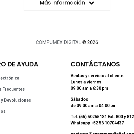
Más información
COMPUMEX DIGITAL
© 2026
O DE AYUDA
CONTÁCTANOS
Ventas y servicio al cliente:
lectrónica
Lunes a viernes
09:00 am a 6:30 pm
s Frecuentes
Sábados
 y Devoluciones
de 09:00 am a 04:00 pm
sos
Tel: (55) 50255181 Ext. 800 y 812
Whatsapp +52 56 10704437
contacto@supermexdigital.co