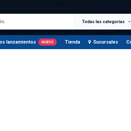
25 5181 Ext. 820
tienda.oficial@supermexdigital.mx
Todas las categorías
os lanzamientos
Tienda
Sucursales
C
NUEVO