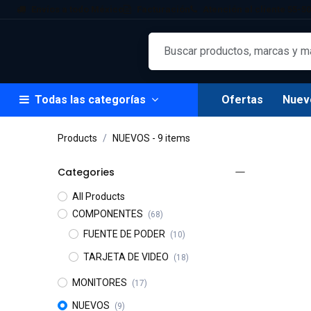
Ir al contenido
Envíos a todo México
Facturación
Atención al cliente 55-50
Todas las categorías
Ofertas
Nuev
Products
NUEVOS
- 9 items
Categories
All Products
COMPONENTES
(68)
FUENTE DE PODER
(10)
TARJETA DE VIDEO
(18)
MONITORES
(17)
NUEVOS
(9)