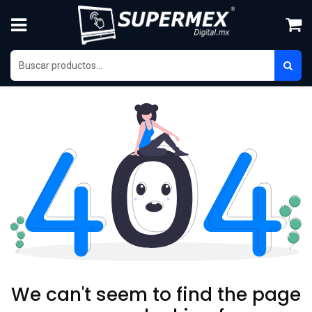
Ir al contenido
We can't seem to find the page