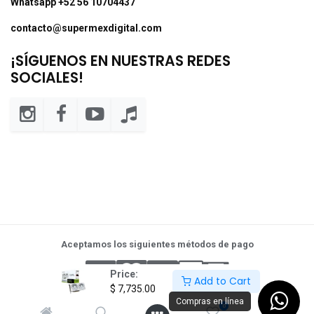
Whatsapp +52 56 10704437
contacto@supermexdigital.com
¡SÍGUENOS EN NUESTRAS REDES
SOCIALES!
Aceptamos los siguientes métodos de pago
Price:
Add to Cart
$
7,735.00
Compras en línea
0