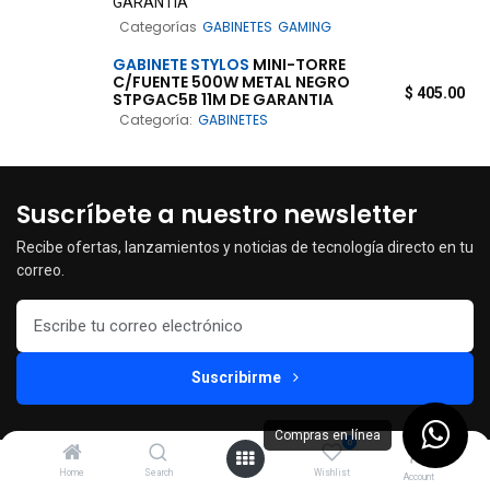
GARANTIA
Categorías
GABINETES
GAMING
GABINETE
STYLOS
MINI-TORRE
C/FUENTE 500W METAL NEGRO
$
405.00
STPGAC5B 11M DE GARANTIA
Categoría:
GABINETES
Suscríbete a nuestro newsletter
Recibe ofertas, lanzamientos y noticias de tecnología directo en tu
correo.
Suscribirme
Compras en línea
0
Más información
Home
Search
Wishlist
Account