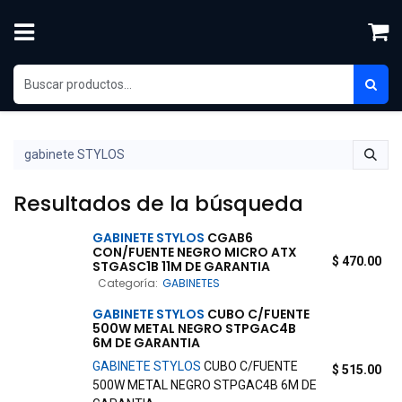
Ir al contenido
Resultados de la búsqueda
GABINETE
STYLOS
CGAB6
CON/FUENTE NEGRO MICRO ATX
$
470.00
STGASC1B 11M DE GARANTIA
Categoría:
GABINETES
GABINETE
STYLOS
CUBO C/FUENTE
500W METAL NEGRO STPGAC4B
6M DE GARANTIA
GABINETE
STYLOS
CUBO C/FUENTE
$
515.00
500W METAL NEGRO STPGAC4B 6M DE