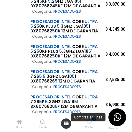
5
24
5
KF
5
.2GHZ LGA18
5
1
$
3,870.00
BX8076824
5
KF 12M DE GARANTIA
Categoría:
PROCESADORES
PROCESADOR
INTEL
CORE
ULTRA
5
2
5
0K PLUS
5
.3GHZ LGA18
5
1
$
4,345.00
BX807682
5
0K 12M DE GARANTIA
Categoría:
PROCESADORES
PROCESADOR
INTEL
CORE
ULTRA
5
2
5
0KF PLUS
5
.3GHZ LGA18
5
1
$
4,030.00
BX807682
5
0KF 12M DE GARANTIA
Categoría:
PROCESADORES
PROCESADOR
INTEL
CORE
ULTRA
7 26
5
5
.3GHZ LGA18
5
1
$
7,535.00
BX8076826
5
12M DE GARANTIA
Categoría:
PROCESADORES
PROCESADOR
INTEL
CORE
ULTRA
7 26
5
F
5
.3GHZ LGA18
5
1
$
6,900.00
BX8076826
5
F 12M DE GARANTIA
Categoría:
PROCESADORES
Compras en línea
0
PROCESADOR
INTEL
CORE
ULTRA
7 26
5
KF
5
.
5
GHZ LGA18
5
1
Home
Search
Wishlist
Account
$
6,360.00
BX8076826
5
KF 12M DE GARANTIA