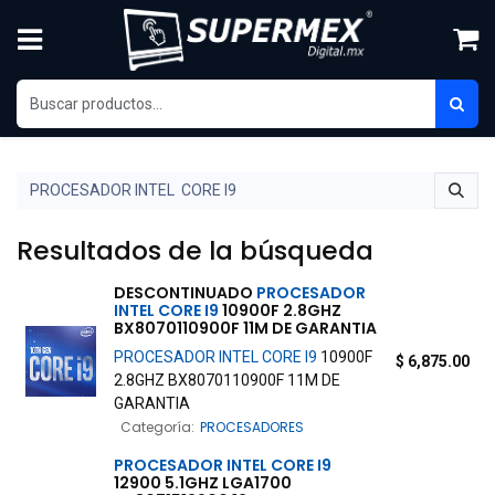
Ir al contenido
Resultados de la búsqueda
DESCONTINUADO
PROCESADOR
INTEL
CORE
I9
10900F 2.8GHZ
BX8070110900F 11M DE GARANTIA
PROCESADOR
INTEL
CORE
I9
10900F
$
6,875.00
2.8GHZ BX8070110900F 11M DE
GARANTIA
Categoría:
PROCESADORES
PROCESADOR
INTEL
CORE
I9
12900 5.1GHZ LGA1700