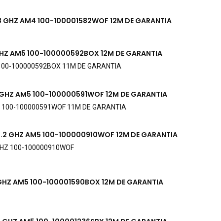
8 GHZ AM4 100-100001582WOF 12M DE GARANTIA
GHZ AM5 100-100000592BOX 12M DE GARANTIA
 100-100000592BOX 11M DE GARANTIA
 GHZ AM5 100-100000591WOF 12M DE GARANTIA
Z 100-100000591WOF 11M DE GARANTIA
.2 GHZ AM5 100-100000910WOF 12M DE GARANTIA
GHZ 100-100000910WOF
GHZ AM5 100-100001590BOX 12M DE GARANTIA