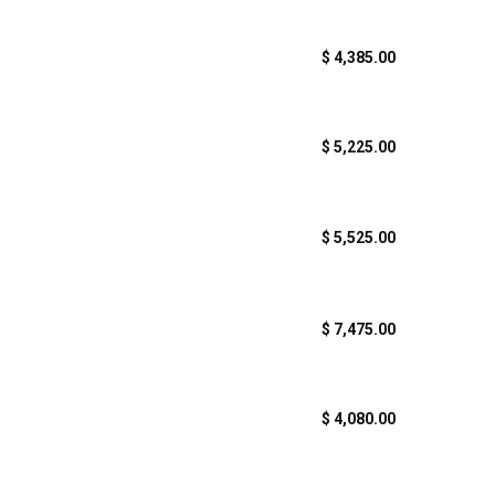
$
4,385.00
$
5,225.00
$
5,525.00
$
7,475.00
$
4,080.00