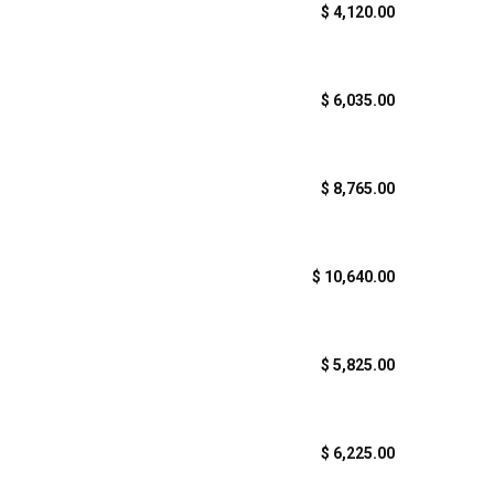
$
4,120.00
$
6,035.00
$
8,765.00
$
10,640.00
$
5,825.00
$
6,225.00