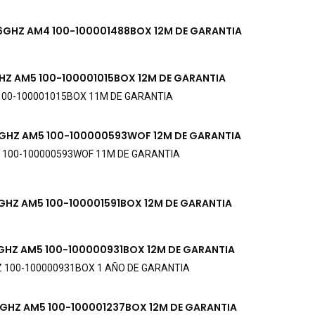
6GHZ AM4 100-100001488BOX 12M DE GARANTIA
GHZ AM5 100-100001015BOX 12M DE GARANTIA
 100-100001015BOX 11M DE GARANTIA
 GHZ AM5 100-100000593WOF 12M DE GARANTIA
Z 100-100000593WOF 11M DE GARANTIA
 GHZ AM5 100-100001591BOX 12M DE GARANTIA
GHZ AM5 100-100000931BOX 12M DE GARANTIA
HZ 100-100000931BOX 1 AÑO DE GARANTIA
 GHZ AM5 100-100001237BOX 12M DE GARANTIA