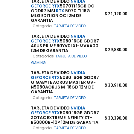
TARJETA DE VIDEO
NVIDIA
GEFORCE
RTX
5070TI 16GB OC
GDDR7 MSI
RTX
5070 TI 16G
$
21,120.00
MLG EDITION OC 12M DE
GARANTIA
Categoría:
TARJETA DE VIDEO
TARJETA DE VIDEO
NVIDIA
GEFORCE
RTX
5080 16GB GDDR7
ASUS PRIME 90YV0LX1-MVAA00
$
29,880.00
12M DE GARANTIA
Categorías
TARJETA DE VIDEO
GAMING
TARJETA DE VIDEO
NVIDIA
GEFORCE
RTX
5080 16GB GDDR7
GIGABYTE AORUS MASTER GV-
$
30,910.00
N5080AORUS M-16GD 12M DE
GARANTIA
Categoría:
TARJETA DE VIDEO
TARJETA DE VIDEO
NVIDIA
GEFORCE
RTX
5080 16GB GDDR7
ZOTAC EXTREME INFINITY ZT-
$
30,390.00
B50800B-10P 12M DE GARANTIA
Categoría:
TARJETA DE VIDEO