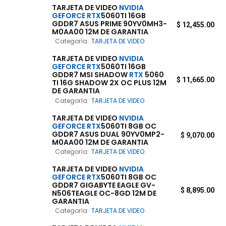
TARJETA DE VIDEO
NVIDIA
GEFORCE
RTX
5060TI 16GB
GDDR7 ASUS PRIME 90YV0MH3-
$
12,455.00
M0AA00 12M DE GARANTIA
Categoría:
TARJETA DE VIDEO
TARJETA DE VIDEO
NVIDIA
GEFORCE
RTX
5060TI 16GB
GDDR7 MSI SHADOW
RTX
5060
$
11,665.00
TI 16G SHADOW 2X OC PLUS 12M
DE GARANTIA
Categoría:
TARJETA DE VIDEO
TARJETA DE VIDEO
NVIDIA
GEFORCE
RTX
5060TI 8GB OC
GDDR7 ASUS DUAL 90YV0MP2-
$
9,070.00
M0AA00 12M DE GARANTIA
Categoría:
TARJETA DE VIDEO
TARJETA DE VIDEO
NVIDIA
GEFORCE
RTX
5060TI 8GB OC
GDDR7 GIGABYTE EAGLE GV-
$
8,895.00
N506TEAGLE OC-8GD 12M DE
GARANTIA
Categoría:
TARJETA DE VIDEO