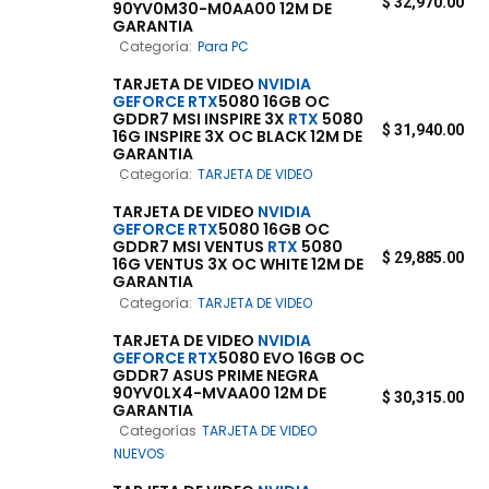
$
32,970.00
90YV0M30-M0AA00 12M DE
GARANTIA
Categoría:
Para PC
TARJETA DE VIDEO
NVIDIA
GEFORCE
RTX
5080 16GB OC
GDDR7 MSI INSPIRE 3X
RTX
5080
$
31,940.00
16G INSPIRE 3X OC BLACK 12M DE
GARANTIA
Categoría:
TARJETA DE VIDEO
TARJETA DE VIDEO
NVIDIA
GEFORCE
RTX
5080 16GB OC
GDDR7 MSI VENTUS
RTX
5080
$
29,885.00
16G VENTUS 3X OC WHITE 12M DE
GARANTIA
Categoría:
TARJETA DE VIDEO
TARJETA DE VIDEO
NVIDIA
GEFORCE
RTX
5080 EVO 16GB OC
GDDR7 ASUS PRIME NEGRA
90YV0LX4-MVAA00 12M DE
$
30,315.00
GARANTIA
Categorías
TARJETA DE VIDEO
NUEVOS