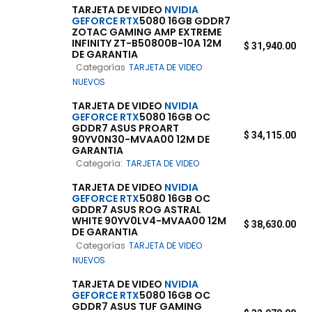
TARJETA DE VIDEO
NVIDIA
GEFORCE
RTX
5080 16GB GDDR7
ZOTAC GAMING AMP EXTREME
INFINITY ZT-B50800B-10A 12M
$
31,940.00
DE GARANTIA
Categorías
TARJETA DE VIDEO
NUEVOS
TARJETA DE VIDEO
NVIDIA
GEFORCE
RTX
5080 16GB OC
GDDR7 ASUS PROART
$
34,115.00
90YV0N30-MVAA00 12M DE
GARANTIA
Categoría:
TARJETA DE VIDEO
TARJETA DE VIDEO
NVIDIA
GEFORCE
RTX
5080 16GB OC
GDDR7 ASUS ROG ASTRAL
WHITE 90YV0LV4-MVAA00 12M
$
38,630.00
DE GARANTIA
Categorías
TARJETA DE VIDEO
NUEVOS
TARJETA DE VIDEO
NVIDIA
GEFORCE
RTX
5080 16GB OC
GDDR7 ASUS TUF GAMING