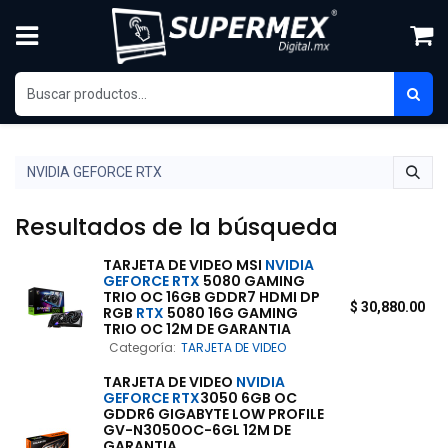
Ir al contenido
Resultados de la búsqueda
TARJETA DE VIDEO MSI
NVIDIA
GEFORCE
RTX
5080 GAMING
TRIO OC 16GB GDDR7 HDMI DP
$
30,880.00
RGB
RTX
5080 16G GAMING
TRIO OC 12M DE GARANTIA
Categoría:
TARJETA DE VIDEO
TARJETA DE VIDEO
NVIDIA
GEFORCE
RTX
3050 6GB OC
GDDR6 GIGABYTE LOW PROFILE
GV-N3050OC-6GL 12M DE
GARANTIA