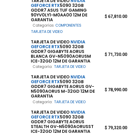
TARJETA DE VIDEO
NVIDIA
GEFORCE
RTX
5090 32GB
GDDR7 ASUS TUF GAMING
90YV0LY1-M0AA00 12M DE
$
67,810.00
GARANTIA
Categorías
COMPONENTES
TARJETA DE VIDEO
TARJETA DE VIDEO
NVIDIA
GEFORCE
RTX
5090 32GB
GDDR7 GIGABYTE AORUS
$
71,730.00
BLANCA GV-N5090AORUSM
ICE-32GD 12M DE GARANTIA
Categoría:
TARJETA DE VIDEO
TARJETA DE VIDEO
NVIDIA
GEFORCE
RTX
5090 32GB
GDDR7 GIGABYTE AORUS GV-
$
78,990.00
N5090AORUS M-32GD 12M DE
GARANTIA
Categoría:
TARJETA DE VIDEO
TARJETA DE VIDEO
NVIDIA
GEFORCE
RTX
5090 32GB
GDDR7 GIGABYTE AORUS
STEALTH GV-N5090AORUSST
$
79,320.00
ICE-32GD 12M DE GARANTIA