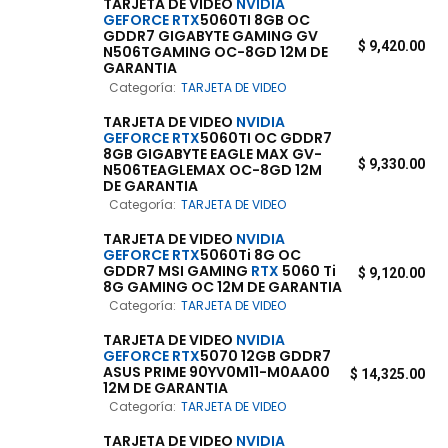
TARJETA DE VIDEO
NVIDIA
GEFORCE
RTX
5060TI 8GB OC
GDDR7 GIGABYTE GAMING GV
$
9,420.00
N506TGAMING OC-8GD 12M DE
GARANTIA
Categoría:
TARJETA DE VIDEO
TARJETA DE VIDEO
NVIDIA
GEFORCE
RTX
5060TI OC GDDR7
8GB GIGABYTE EAGLE MAX GV-
$
9,330.00
N506TEAGLEMAX OC-8GD 12M
DE GARANTIA
Categoría:
TARJETA DE VIDEO
TARJETA DE VIDEO
NVIDIA
GEFORCE
RTX
5060Ti 8G OC
GDDR7 MSI GAMING
RTX
5060 Ti
$
9,120.00
8G GAMING OC 12M DE GARANTIA
Categoría:
TARJETA DE VIDEO
TARJETA DE VIDEO
NVIDIA
GEFORCE
RTX
5070 12GB GDDR7
ASUS PRIME 90YV0M11-M0AA00
$
14,325.00
12M DE GARANTIA
Categoría:
TARJETA DE VIDEO
TARJETA DE VIDEO
NVIDIA