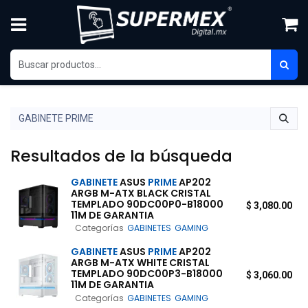
Ir al contenido
Resultados de la búsqueda
GABINETE
ASUS
PRIME
AP202
ARGB M-ATX BLACK CRISTAL
TEMPLADO 90DC00P0-B18000
$
3,080.00
11M DE GARANTIA
Categorías
GABINETES
GAMING
GABINETE
ASUS
PRIME
AP202
ARGB M-ATX WHITE CRISTAL
TEMPLADO 90DC00P3-B18000
$
3,060.00
11M DE GARANTIA
Categorías
GABINETES
GAMING