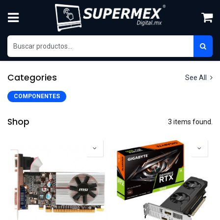
Ir al contenido
Categories
See All
COMPONENTES
Shop
3 items found.