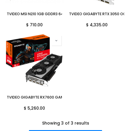
TVIDEO MSI N210 1GB GDDR3 64BITS N210-MD1G/D3 11M DE GARANTIA
TVIDEO GIGABYTE RTX 3050 OC L
$
710.00
$
4,335.00
TVIDEO GIGABYTE RX7600 GAMING OC 8G GV-R76GAMING OC-8GD
$
5,260.00
Showing 3 of 3 results