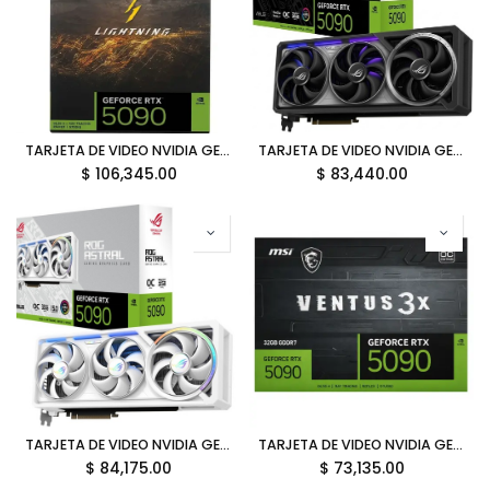
TARJETA DE VIDEO NVIDIA GEFORCE RTX5090 32GB GDDR7 MSI RTX 5090 32G LIGHTNING Z 12M DE GARANTIA
TARJETA DE VIDEO NVIDIA GEFORCE RTX5090 32GB OC GDDR7 ASUS ROG ASTRAL GAMING 90YV0LW0-M0AA00 12M DE GARANTIA
$
106,345.00
$
83,440.00
TARJETA DE VIDEO NVIDIA GEFORCE RTX5090 32GB OC GDDR7 ASUS ROG ASTRAL WHITE 90YV0LWA-MVAA00 12M DE GARANTIA
TARJETA DE VIDEO NVIDIA GEFORCE RTX5090 32GB OC GDDR7 MSI VENTUS 3X HDMI DP RTX 5090 32G VENTUS 3X OC 12M DE GARANTIA
$
84,175.00
$
73,135.00