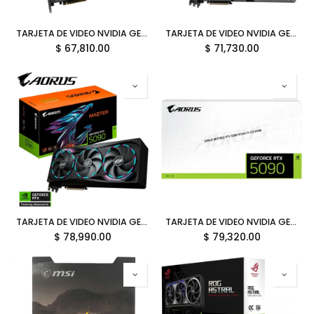
TARJETA DE VIDEO NVIDIA GEFORCE RTX5090 32GB GDDR7 ASUS TUF GAMING 90YV0LY1-M0AA00 12M DE GARANTIA
TARJETA DE VIDEO NVIDIA GEFORCE RTX5090 32GB GDDR7 GIGABYTE AORUS BLANCA GV-N5090AORUSM ICE-32GD 12M DE GARANTIA
$
67,810.00
$
71,730.00
TARJETA DE VIDEO NVIDIA GEFORCE RTX5090 32GB GDDR7 GIGABYTE AORUS GV-N5090AORUS M-32GD 12M DE GARANTIA
TARJETA DE VIDEO NVIDIA GEFORCE RTX5090 32GB GDDR7 GIGABYTE AORUS STEALTH GV-N5090AORUSST ICE-32GD 12M DE GARANTIA
$
78,990.00
$
79,320.00