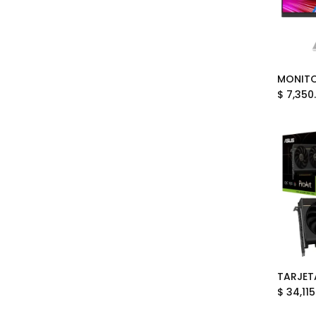
$
7,350
$
34,115