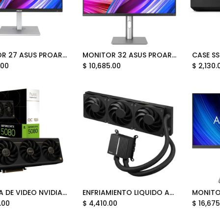
MONITOR 27 ASUS PROART PA278CGV 5MS 144HZ QHD IPS ANTI GLARE FREESYNC DP HDMI 90LM05L1-B023B2 12M DE GARANTIA
MONITOR 32 ASUS PROART PA329CRV 5MS 60HZ HDR IPS ANTI-GLARE ADAPTIVE-SYNC HDMI 90LM02C0-B01KB2 12M DE GARANTIA
Add to Cart
Add to Cart
.00
$
10,685.00
$
2,130.
TARJETA DE VIDEO NVIDIA GEFORCE RTX5080 16GB OC GDDR7 ASUS PROART 90YV0N30-MVAA00 12M DE GARANTIA
ENFRIAMIENTO LIQUIDO ASUS PROART LC 360 3 VENTILADORES 90RC0120-M0AAY0 12M DE GARANTIA
Add to Cart
Add to Cart
.00
$
4,410.00
$
16,675