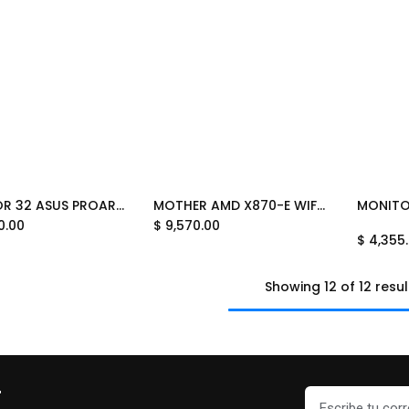
MONITOR 32 ASUS PROART PA32UCG-K 5MS 120HZ UHD IPS ANTI-GLARE FREESYNC DP HDMI 90LM03H0-B083B0 12M DE GARANTIA
MOTHER AMD X870-E WIFI ASUS PROART AMD 4xDDR5 256GB ATX 90MB1IG0-M0AAY0 12M DE GARANTIA
MONITO
Add to Cart
0.00
$
9,570.00
$
4,355
Showing 12 of 12 resul
r