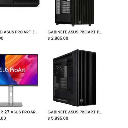
CASE SSD ASUS PROART ENCLOSURE PA40SU USB4 TIPO C 40GBPS NEGRO 90DD0330-BA8010 12M DE GARANTIA
GABINETE ASUS PROART PA401 ATX EDICION MADERA PANEL TEMPLADO 90DC00M0-B38000 12M DE GARANTIA
Add to Cart
Add to Cart
00
$
2,805.00
MONITOR 27 ASUS PROART PA27JCV 4MS 60HZ 5K IPS ADAPTIVE SYNC 90LM0AL1-B01KB2 12M DE GARANTIA
GABINETE ASUS PROART PA602 E-ATX NEGRO CRISTAL TEMPLADO 90DC00J0-B08000 12M DE GARANTIA
Add to Cart
Add to Cart
.00
$
5,895.00