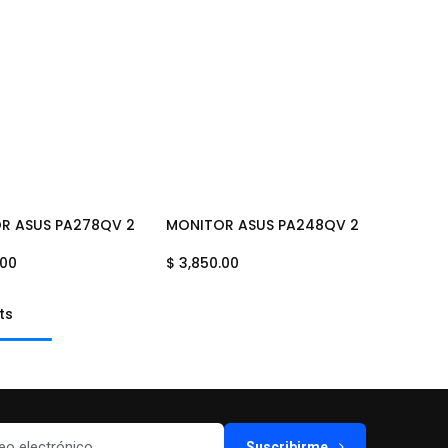
R ASUS PA278QV 27" PROART GIRATORIO IPS WQHD EYE CARE H
MONITOR ASUS PA248QV 24.1" PROART 
Add to Cart
Add to Cart
.00
$
3,850.00
ts
Suscribirme