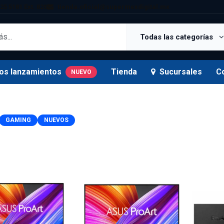
25 5181 Ext. 820
tienda.oficial@supermexdigital.mx
Todas las categorías
os lanzamientos
Tienda
Sucursales
C
NUEVO
GAMING
NUEVOS