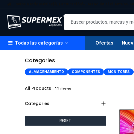
Ir al contenido
Envíos a todo México
Facturación
Atención al cliente 55-50
Todas las categorías
Ofertas
Nuev
Categories
ALMACENAMIENTO
COMPONENTES
MONITORES
All Products
- 12 items
Categories
RESET