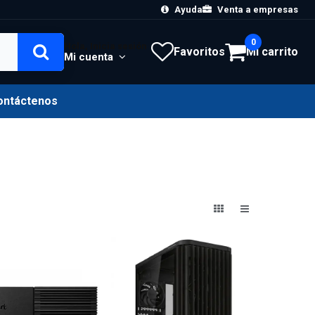
Ayuda
Venta a empresas
0
Hola, Inicia sesión
Favoritos
Mi carrito
Mi cuenta
ontáctenos