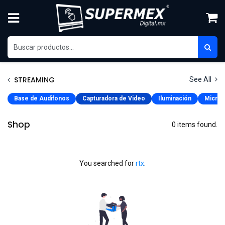
Skip to Content
STREAMING
See All
Base de Audifonos
Capturadora de Video
Iluminación
Microf
Shop
0 items found.
You searched for
rtx
.