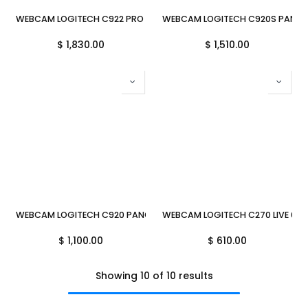
WEBCAM LOGITECH C922 PRO STREAM 78°/MICROFONO STEREO NEGRO 
WEBCAM LOGITECH C920S PANORA
$
1,830.00
$
1,510.00
WEBCAM LOGITECH C920 PANORAMICA/MICROFONO NEGRO USB2.0 1
WEBCAM LOGITECH C270 LIVE 60°
$
1,100.00
$
610.00
Showing 10 of 10 results