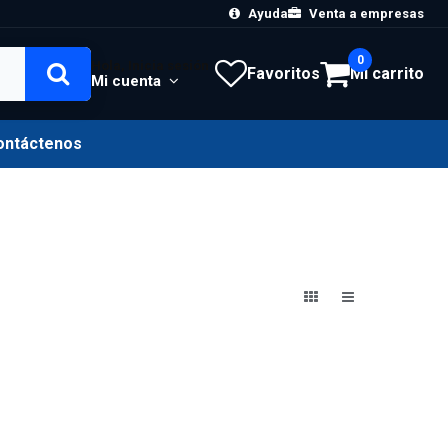
Ayuda
Venta a empresas
0
Hola, Inicia sesión
Favoritos
Mi carrito
Mi cuenta
ontáctenos