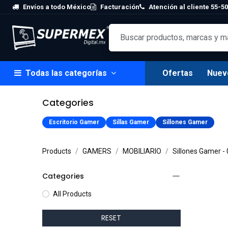
Skip to Content
Envíos a todo México
Facturación
Atención al cliente 55-50
Todas las categorías
Ofertas
Nuev
Categories
Escritorio Gamer
Sillas Gamer
Sillones Gamer
Products
GAMERS
MOBILIARIO
Sillones Gamer
- 
Categories
All Products
RESET