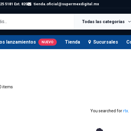
25 5181 Ext. 820
tienda.oficial@supermexdigital.mx
Todas las categorías
os lanzamientos
Tienda
Sucursales
C
NUEVO
0 items
You searched for
rtx
.