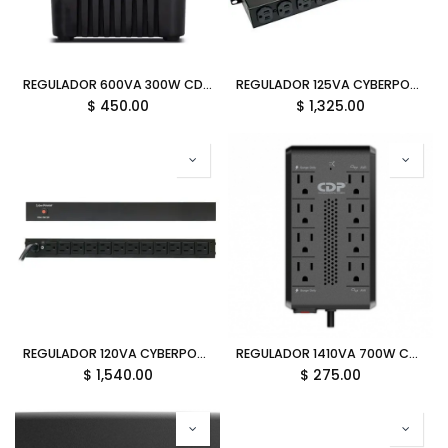
REGULADOR 600VA 300W CDP RU-AVR604 4C 11M DE GARANTIA
REGULADOR 125VA CYBERPOWER PDU SALIDA NEMA 5-15R x10C CPS1215RM 12M DE GARANTIA
$
450.00
$
1,325.00
REGULADOR 120VA CYBERPOWER PDU SALIDA NEMA 5-15R x12C PDU15B12R 12M DE GARANTIA
REGULADOR 1410VA 700W CDP RAVR1408 8C 12M DE GARANTIA
$
1,540.00
$
275.00