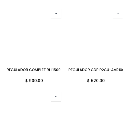
REGULADOR COMPLET RH 1500 1C ERV-5-019 PROTEGE LINEA BLANCA
REGULADOR CDP R2CU-AVR1008 
$
900.00
$
520.00