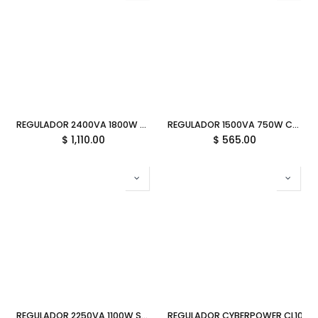
REGULADOR 2400VA 1800W CDP R-AVR2408 8C 11M DE GARANTIA
REGULADOR 1500VA 750W CYBERPOWER CL1500VR 8C 11M DE GARANTIA
$
1,110.00
$
565.00
REGULADOR 2250VA 1100W SMARTBITT SBAVR2250R 8C 12M DE GARANTIA
REGULADOR CYBERPOWER CL1000V