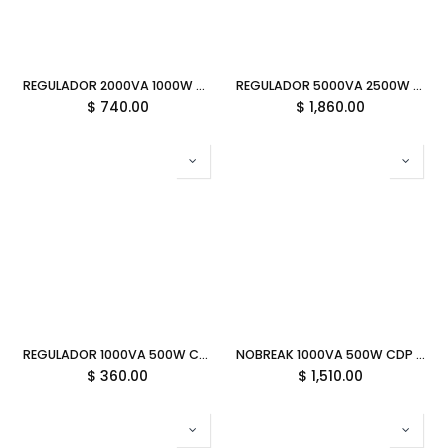
REGULADOR 2000VA 1000W CYBERPOWER CL2000VR 8C 12M DE GARANTIA
REGULADOR 5000VA 2500W CDP R-AVR5008 8C CABLE DE CORRIENTE NEMA-5-20P 11M DE GARANTIA
$
740.00
$
1,860.00
REGULADOR 1000VA 500W CDP R2C-AVR1008 8C 12M DE GARANTIA
NOBREAK 1000VA 500W CDP R-UPR1008 8C 11M DE GARANTIA
$
360.00
$
1,510.00