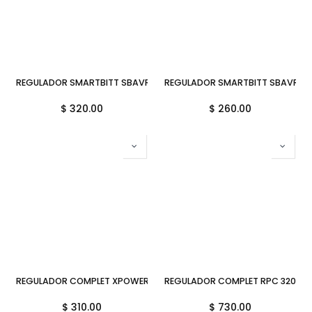
REGULADOR SMARTBITT SBAVR1350 1350VA 675W 8CONTACTOS SB
REGULADOR SMARTBITT SBAVR120
$
320.00
$
260.00
REGULADOR COMPLET XPOWER 1300VA 650W 8CONTACTOS ERV-9-0
REGULADOR COMPLET RPC 3200 E
$
310.00
$
730.00