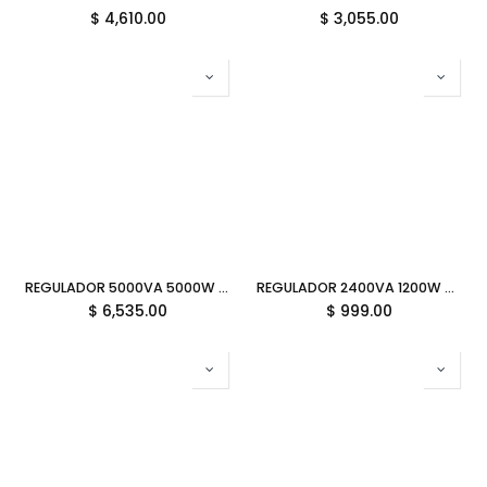
$
4,610.00
$
3,055.00
REGULADOR 5000VA 5000W COMPLET XPOWER 5KVA 220V ERV-10-008 1C 11M DE GARANTIA
REGULADOR 2400VA 1200W SMARTBITT SBC2400VM 1C 12M DE GARANTIA
$
6,535.00
$
999.00