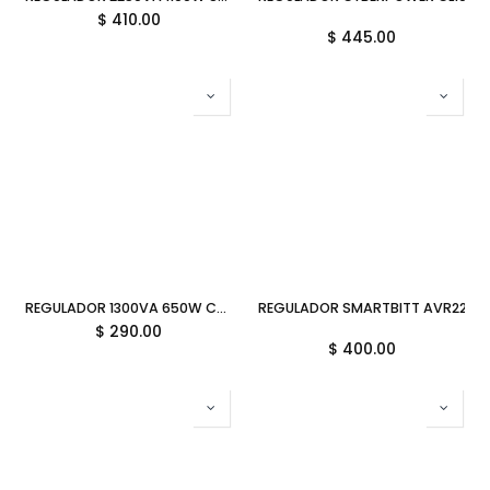
$
410.00
$
445.00
REGULADOR 1300VA 650W COMPLET RPLUS ERV-6-011 8C 11M DE GARANTIA
REGULADOR SMARTBITT AVR2200
$
290.00
$
400.00