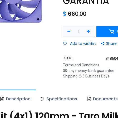
GARANTIA
$
660.00
A
Add to wishlist
Share
SKU:
84860
Terms and Conditions
30-day money-back guarantee
Shipping: 2-3 Business Days
Description
Specifications
Documents
it (4x1) 120mm - Taro Milk