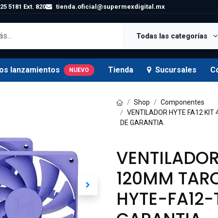
25 5181 Ext. 820
tienda.oficial@supermexdigital.mx
Todas las categorías
os lanzamientos
Tienda
Sucursales
C
NUEVO
Shop
Componentes
VENTILADOR HYTE FA12 KIT 
DE GARANTIA
VENTILADOR 
120MM TARO
HYTE-FA12-