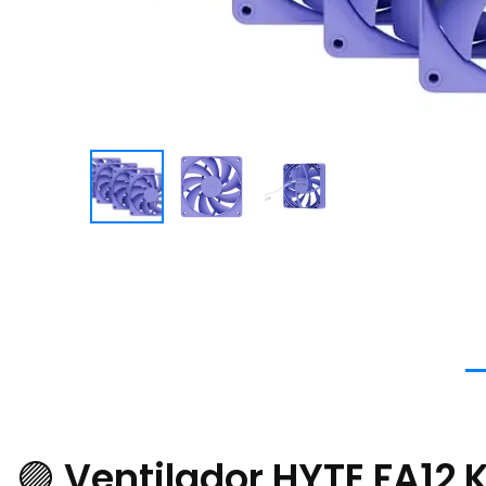
🟣
Ventilador HYTE FA12 K