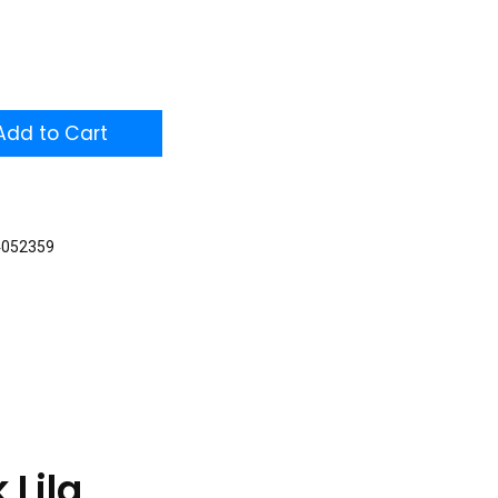
dd to Cart
4052359
 Lila