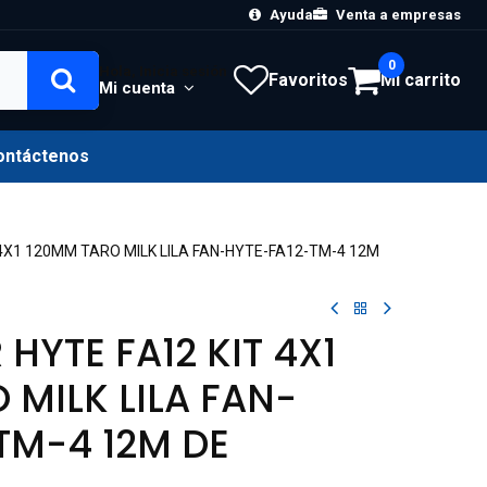
Ayuda
Venta a empresas
0
Hola, Inicia sesión
Favoritos
Mi carrito
Mi cuenta
ontáctenos
4X1 120MM TARO MILK LILA FAN-HYTE-FA12-TM-4 12M
HYTE FA12 KIT 4X1
 MILK LILA FAN-
TM-4 12M DE