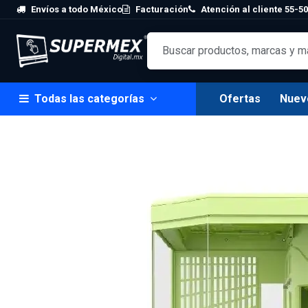
Skip to Content
Envíos a todo México
Facturación
Atención al cliente 55-50
Todas las categorías
Ofertas
Nuev