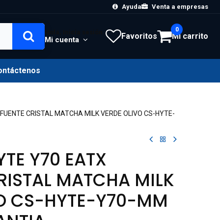
Ayuda
Venta a empresas
0
Hola, Inicia sesión
Favoritos
Mi carrito
Mi cuenta
ontáctenos
/FUENTE CRISTAL MATCHA MILK VERDE OLIVO CS-HYTE-
YTE Y70 EATX
RISTAL MATCHA MILK
VO CS-HYTE-Y70-MM