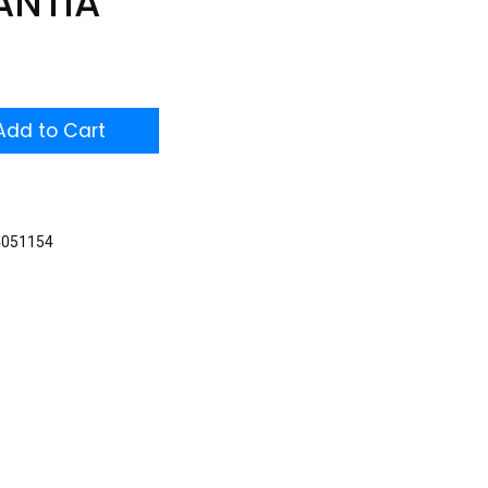
ANTIA
dd to Cart
4051154