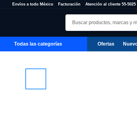
Skip to Content
Envíos a todo México
Facturación
Atención al cliente 55-50
Todas las categorías
Ofertas
Nuev