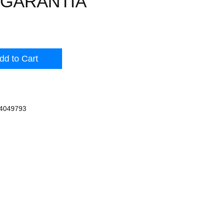
 GARANTIA
dd to Cart
4049793