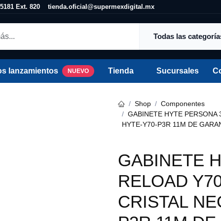
25 5181 Ext. 820
tienda.oficial@supermexdigital.mx
Todas las categorías
os lanzamientos
Tienda
Sucursales
C
NUEVO
Shop
Componentes
GABINETE HYTE PERSONA 3 
Y70-P3R 11M DE GARANTIA
GABINETE H
RELOAD Y70
CRISTAL NE