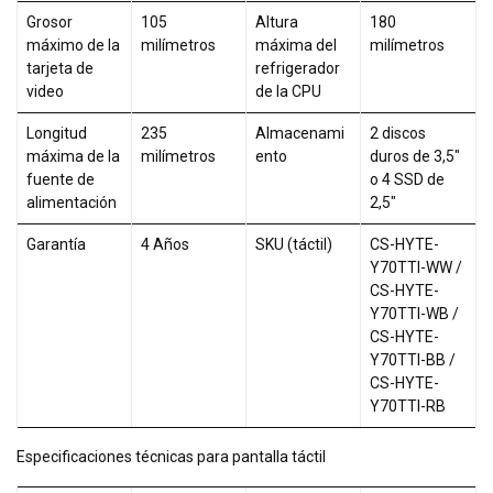
Grosor
105
Altura
180
máximo de la
milímetros
máxima del
milímetros
tarjeta de
refrigerador
video
de la CPU
Longitud
235
Almacenami
2 discos
máxima de la
milímetros
ento
duros de 3,5"
fuente de
o 4 SSD de
alimentación
2,5"
Garantía
4 Años
SKU (táctil)
CS-HYTE-
Y70TTI-WW /
CS-HYTE-
Y70TTI-WB /
CS-HYTE-
Y70TTI-BB /
CS-HYTE-
Y70TTI-RB
Especificaciones técnicas para pantalla táctil