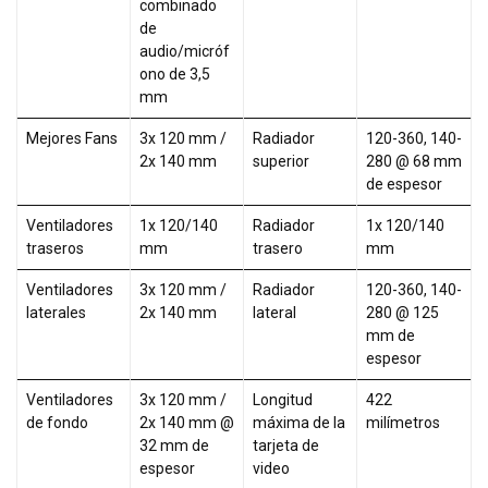
combinado
de
audio/micróf
ono de 3,5
mm
Mejores Fans
3x 120 mm /
Radiador
120-360, 140-
2x 140 mm
superior
280 @ 68 mm
de espesor
Ventiladores
1x 120/140
Radiador
1x 120/140
traseros
mm
trasero
mm
Ventiladores
3x 120 mm /
Radiador
120-360, 140-
laterales
2x 140 mm
lateral
280 @ 125
mm de
espesor
Ventiladores
3x 120 mm /
Longitud
422
de fondo
2x 140 mm @
máxima de la
milímetros
32 mm de
tarjeta de
espesor
video