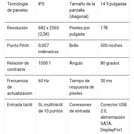
Tecnología
IPS
Tamaño de la
14.9 pulgadas
de paneles
pantalla
(diagonal)
Resolución
682 x 2560
Píxeles por
178
(2,5K)
pulgada
Punto Pitch
0,007
Brillo
500 noches
milímetros
Relación de
1000:1
Ángulo
80 grados
contraste
Frecuencia
60 Hz
Tiempo de
30 ms
de
respuesta de
actualización
píxeles
Entrada táctil
Sí, multitáctil
Conexiones
Conector USB
de 10 puntos
de entrada
2.0,
alimentación
SATA,
DisplayPort