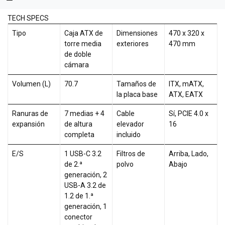
TECH SPECS
Tipo
Caja ATX de
Dimensiones
470 x 320 x
torre media
exteriores
470 mm
de doble
cámara
Volumen (L)
70.7
Tamaños de
ITX, mATX,
la placa base
ATX, EATX
Ranuras de
7 medias + 4
Cable
Sí, PCIE 4.0 x
expansión
de altura
elevador
16
completa
incluido
E/S
1 USB-C 3.2
Filtros de
Arriba, Lado,
de 2.ª
polvo
Abajo
generación, 2
USB-A 3.2 de
1.2 de 1.ª
generación, 1
conector