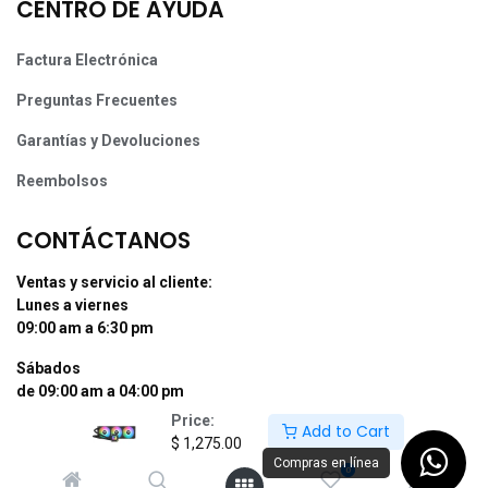
CENTRO DE AYUDA
Factura Electrónica
Preguntas Frecuentes
Garantías y Devoluciones
Reembolsos
CONTÁCTANOS
Ventas y servicio al cliente:
Lunes a viernes
09:00 am a 6:30 pm
Sábados
de 09:00 am a 04:00 pm
Price:
Add to Cart
Tel: (55) 50255181 Ext. 800 y 812
$
1,275.00
Whatsapp +52 56 10704437
Compras en línea
0