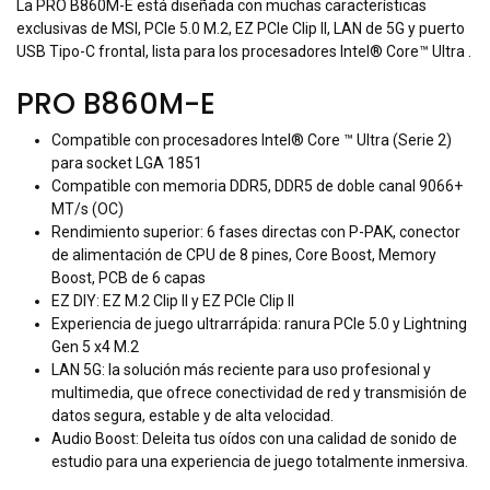
La PRO B860M-E está diseñada con muchas características
exclusivas de MSI, PCIe 5.0 M.2, EZ PCIe Clip II, LAN de 5G y puerto
USB Tipo-C frontal, lista para los procesadores Intel® Core™ Ultra .
PRO B860M-E
Compatible con procesadores Intel® Core ™ Ultra (Serie 2)
para socket LGA 1851
Compatible con memoria DDR5, DDR5 de doble canal 9066+
MT/s (OC)
Rendimiento superior: 6 fases directas con P-PAK, conector
de alimentación de CPU de 8 pines, Core Boost, Memory
Boost, PCB de 6 capas
EZ DIY: EZ M.2 Clip II y EZ PCIe Clip II
Experiencia de juego ultrarrápida: ranura PCIe 5.0 y Lightning
Gen 5 x4 M.2
LAN 5G: la solución más reciente para uso profesional y
multimedia, que ofrece conectividad de red y transmisión de
datos segura, estable y de alta velocidad.
Audio Boost: Deleita tus oídos con una calidad de sonido de
estudio para una experiencia de juego totalmente inmersiva.