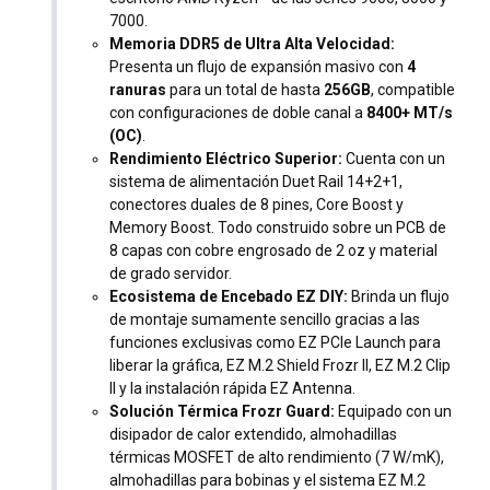
7000.
Memoria DDR5 de Ultra Alta Velocidad:
Presenta un flujo de expansión masivo con
4
ranuras
para un total de hasta
256GB
, compatible
con configuraciones de doble canal a
8400+ MT/s
(OC)
.
Rendimiento Eléctrico Superior:
Cuenta con un
sistema de alimentación Duet Rail 14+2+1,
conectores duales de 8 pines, Core Boost y
Memory Boost. Todo construido sobre un PCB de
8 capas con cobre engrosado de 2 oz y material
de grado servidor.
Ecosistema de Encebado EZ DIY:
Brinda un flujo
de montaje sumamente sencillo gracias a las
funciones exclusivas como EZ PCIe Launch para
liberar la gráfica, EZ M.2 Shield Frozr II, EZ M.2 Clip
II y la instalación rápida EZ Antenna.
Solución Térmica Frozr Guard:
Equipado con un
disipador de calor extendido, almohadillas
térmicas MOSFET de alto rendimiento (7 W/mK),
almohadillas para bobinas y el sistema EZ M.2