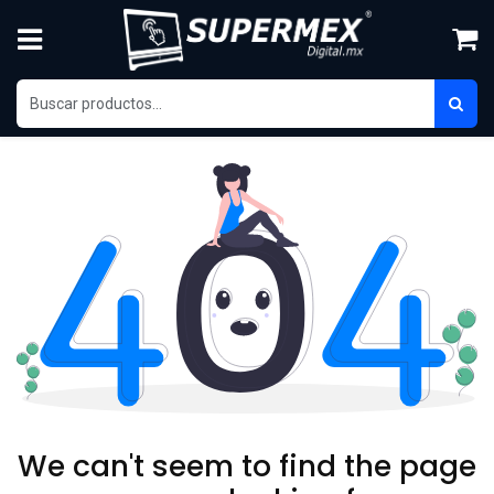
Skip to Content
We can't seem to find the page