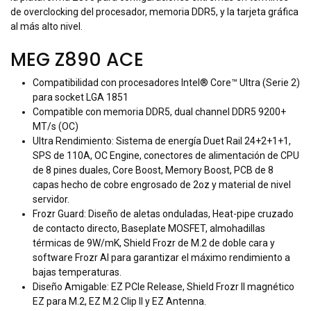
de overclocking del procesador, memoria DDR5, y la tarjeta gráfica
al más alto nivel.
MEG Z890 ACE
Compatibilidad con procesadores Intel® Core™ Ultra (Serie 2)
para socket LGA 1851
Compatible con memoria DDR5, dual channel DDR5 9200+
MT/s (OC)
Ultra Rendimiento: Sistema de energía Duet Rail 24+2+1+1,
SPS de 110A, OC Engine, conectores de alimentación de CPU
de 8 pines duales, Core Boost, Memory Boost, PCB de 8
capas hecho de cobre engrosado de 2oz y material de nivel
servidor.
Frozr Guard: Diseño de aletas onduladas, Heat-pipe cruzado
de contacto directo, Baseplate MOSFET, almohadillas
térmicas de 9W/mK, Shield Frozr de M.2 de doble cara y
software Frozr AI para garantizar el máximo rendimiento a
bajas temperaturas.
Diseño Amigable: EZ PCIe Release, Shield Frozr II magnético
EZ para M.2, EZ M.2 Clip II y EZ Antenna.