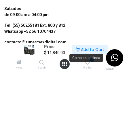
Sábados
de 09:00 am a 04:00 pm
Tel: (55) 50255181 Ext. 800 y 812
Whatsapp +52 56 10704437
contacto@supermexdigital.com
Price:
Add to Cart
$
11,840.00
¡SÍGUENOS EN NUESTRAS REDES
Compras en línea
0
SOCIALES!
Home
Search
Wishlist
Account