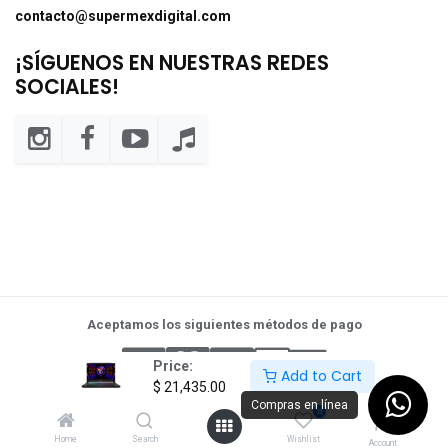
contacto@supermexdigital.com
¡SÍGUENOS EN NUESTRAS REDES
SOCIALES!
Aceptamos los siguientes métodos de pago
Price:
Add to Cart
$
21,435.00
Compras en línea
0
Home
Search
Wishlist
Account