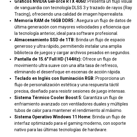
Gráficos NVIDIA GeForce RTX 4060:
Presenta un flujo visual
de vanguardia con tecnología DLSS 3 y trazado de rayos (Ray
Tracing), ofreciendo una calidad de imagen hiperrealista.
Memoria RAM de 16GB DDR5 :
Asegura un flujo de datos de
última generación con mayores velocidades y eficiencia que
la tecnología anterior, ideal para software profesional.
Almacenamiento SSD de 1TB:
Brinda un flujo de espacio
generoso y ultra rápido, permitiendo instalar una amplia
biblioteca de juegos y cargar archivos pesados en segundos.
Pantalla de 15.6" Full HD (144Hz):
Ofrece un flujo de
movimiento ultra suave con una alta tasa de refresco,
eliminando el desenfoque en escenas de acción rápida.
Teclado en Inglés con Iluminación RGB:
Proporciona un
flujo de personalización estética y una respuesta táctil
precisa, diseñado para resistir sesiones de juego intensas.
Sistema Térmico Cooler Boost 5:
Garantiza un flujo de
enfriamiento avanzado con ventiladores duales y múltiples
tubos de calor para mantener el rendimiento al máximo.
Sistema Operativo Windows 11 Home:
Brinda un flujo de
interfaz optimizado para el gaming moderno, con soporte
nativo para las últimas tecnologías de hardware.