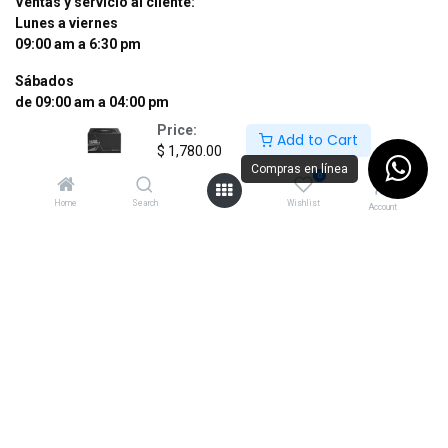
Ventas y servicio al cliente:
Lunes a viernes
09:00 am a 6:30 pm
Sábados
de 09:00 am a 04:00 pm
Price:
Add to Cart
Tel: (55) 50255181 Ext. 800 y 812
$
1,780.00
Whatsapp +52 56 10704437
Compras en línea
0
contacto@supermexdigital.com
Home
Search
Wishlist
Account
¡SÍGUENOS EN NUESTRAS REDES
SOCIALES!