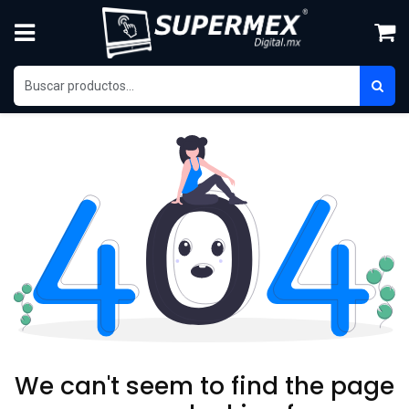
Skip to Content
We can't seem to find the page