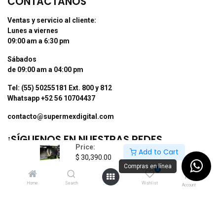
CONTÁCTANOS
Ventas y servicio al cliente:
Lunes a viernes
09:00 am a 6:30 pm
Sábados
de 09:00 am a 04:00 pm
Tel: (55) 50255181 Ext. 800 y 812
Whatsapp +52 56 10704437
contacto@supermexdigital.com
¡SÍGUENOS EN NUESTRAS REDES
Price:
SOCIALES!
Add to Cart
$
30,390.00
Compras en línea
0
Home
Search
Wishlist
Account