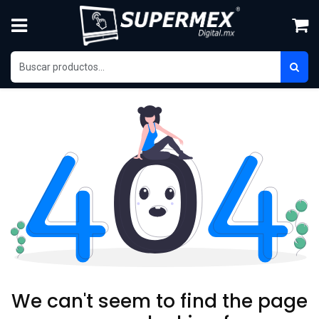
Skip to Content
We can't seem to find the page