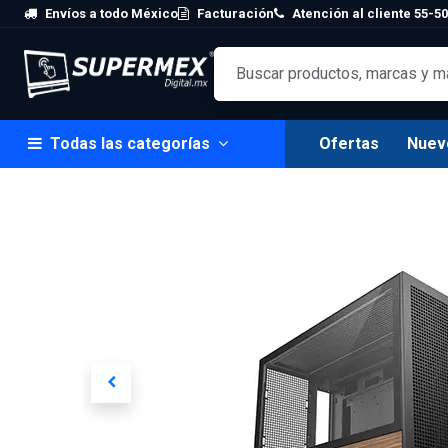
Skip to Content
Envíos a todo México
Facturación
Atención al cliente 55-50
Todas las categorías
Ofertas
Nuev