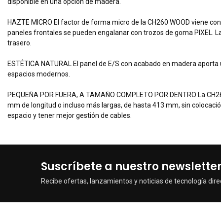
disponible en una opción de madera.
HAZTE MICRO El factor de forma micro de la CH260 WOOD viene con un
paneles frontales se pueden engalanar con trozos de goma PIXEL. L
trasero.
ESTÉTICA NATURAL El panel de E/S con acabado en madera aporta una 
espacios modernos.
PEQUEÑA POR FUERA, A TAMAÑO COMPLETO POR DENTRO La CH260 WOO
mm de longitud o incluso más largas, de hasta 413 mm, sin colocació
espacio y tener mejor gestión de cables.
Suscríbete a nuestro newslette
Recibe ofertas, lanzamientos y noticias de tecnología dire