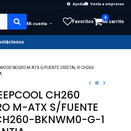
Ayuda
Venta a empresas
0
Hola, Inicia sesión
Favoritos
Mi carrito
Mi cuenta
ontáctenos
WOOD NEGRO M-ATX S/FUENTE CRISTAL R-CH260-
A
DEEPCOOL CH260
O M-ATX S/FUENTE
-CH260-BKNWM0-G-1