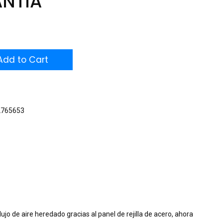
ANTIA
dd to Cart
2765653
o de aire heredado gracias al panel de rejilla de acero, ahora