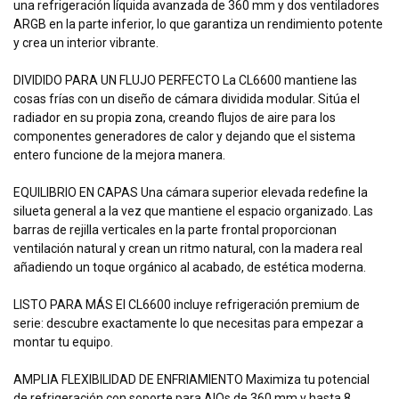
una refrigeración líquida avanzada de 360 mm y dos ventiladores
ARGB en la parte inferior, lo que garantiza un rendimiento potente
y crea un interior vibrante.
DIVIDIDO PARA UN FLUJO PERFECTO La CL6600 mantiene las
cosas frías con un diseño de cámara dividida modular. Sitúa el
radiador en su propia zona, creando flujos de aire para los
componentes generadores de calor y dejando que el sistema
entero funcione de la mejora manera.
EQUILIBRIO EN CAPAS Una cámara superior elevada redefine la
silueta general a la vez que mantiene el espacio organizado. Las
barras de rejilla verticales en la parte frontal proporcionan
ventilación natural y crean un ritmo natural, con la madera real
añadiendo un toque orgánico al acabado, de estética moderna.
LISTO PARA MÁS El CL6600 incluye refrigeración premium de
serie: descubre exactamente lo que necesitas para empezar a
montar tu equipo.
AMPLIA FLEXIBILIDAD DE ENFRIAMIENTO Maximiza tu potencial
de refrigeración con soporte para AIOs de 360 mm y hasta 8