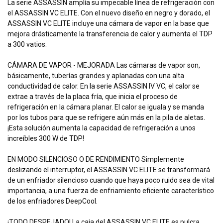
La serie ASSASSIN amplía su impecable línea de refrigeración con
el ASSASSIN VC ELITE. Con el nuevo diseño en negro y dorado, el
ASSASSIN VC ELITE incluye una cámara de vapor en la base que
mejora drásticamente la transferencia de calor y aumenta el TDP
a 300 vatios.
CÁMARA DE VAPOR - MEJORADA Las cámaras de vapor son,
básicamente, tuberías grandes y aplanadas con una alta
conductividad de calor. En la serie ASSASSIN IV VC, el calor se
extrae a través de la placa fría, que inicia el proceso de
refrigeración en la cámara planar. El calor se iguala y se manda
por los tubos para que se refrigere aún más en la pila de aletas.
¡Esta solución aumenta la capacidad de refrigeración a unos
increíbles 300 W de TDP!
EN MODO SILENCIOSO O DE RENDIMIENTO Simplemente
deslizando el interruptor, el ASSASSIN VC ELITE se transformará
de un enfriador silencioso cuando que haya poco ruido sea de vital
importancia, a una fuerza de enfriamiento eficiente característico
de los enfriadores DeepCool.
¡TODO DESPEJADO! La caja del ASSASSIN VC ELITE es pulcra,