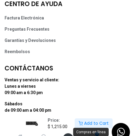
CENTRO DE AYUDA
Factura Electrónica
Preguntas Frecuentes
Garantías y Devoluciones
Reembolsos
CONTÁCTANOS
Ventas y servicio al cliente:
Lunes a viernes
09:00 am a 6:30 pm
Sábados
de 09:00 am a 04:00 pm
Price:
Tel: (55) 50255181 Ext. 800 y 812
Add to Cart
$
1,215.00
Whatsapp +52 56 10704437
Compras en línea
0