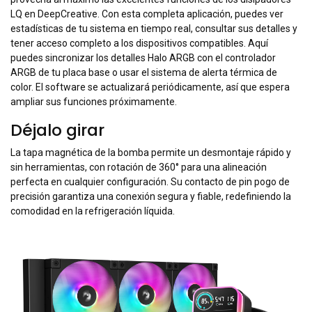
Basado en la bomba de agua de alto rendimiento optimizada de
5.ª generación PRO de DeepCool, el LQ240 eleva la refrigeración
de las CPU modernas de alto consumo a un nuevo nivel gracias a
su control de bucle cerrado FOC (Control Orientado al Campo). El
diseño optimizado de la bomba incorpora un eficiente motor
trifásico de 6 ranuras y 4 polos que alcanza unas impresionantes
3400 RPM.
DeepCreative: EL CENTRO DE
CONTROLA
provecha al máximo las excelentes funciones de los disipadores
LQ en DeepCreative. Con esta completa aplicación, puedes ver
estadísticas de tu sistema en tiempo real, consultar sus detalles y
tener acceso completo a los dispositivos compatibles. Aquí
puedes sincronizar los detalles Halo ARGB con el controlador
ARGB de tu placa base o usar el sistema de alerta térmica de
color. El software se actualizará periódicamente, así que espera
ampliar sus funciones próximamente.
Déjalo girar