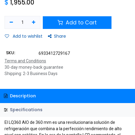
Shop
Componentes
ENFRIAMIENTO DEEPCOOL LQ360 NEGRO 360MM
LGA1700/AM5 R-LQ360-BKLSMW-G-1 11M DE GARANTIA
ENFRIAMIENTO DEEPCOOL
LQ360 NEGRO 360MM
LGA1700/AM5 R-LQ360-
BKLSMW-G-1 11M DE GARANTIA
$
1,955.00
Add to Cart
Add to wishlist
Share
SKU:
6933412729167