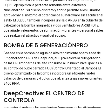
Terms and Conditions
30-day money-back guarantee
Shipping: 2-3 Business Days
Description
Specifications
El LQ360 AIO de 360 mm es una revolucionaria solución de
refrigeración que combina a la perfección rendimiento de alto
nivel con estética. En la era de la pantalla LCD segmentada, el
LQ360 ejemplifica la perfecta armonía entre estética y
funcionalidad. Su diseño discreto y sobrio permite a los usuarios
aprovechar al máximo el potencial de su hardware sin sacrificar el
estilo. El LQ360 también incorpora un Halo ARGB en la cubierta del
cabezal de la bomba magnética y dos ventiladores ARGB FD12,
que añaden elementos de iluminación vibrantes y personalizables
que realzan el atractivo visual del equipo.
BOMBA DE 5 GENERACIÓNPRO