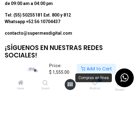
de 09:00 am a 04:00 pm
Tel: (55) 50255181 Ext. 800 y 812
Whatsapp +52 56 10704437
contacto@supermexdigital.com
¡SÍGUENOS EN NUESTRAS REDES
SOCIALES!
Price:
Add to Cart
$
1,555.00
Compras en línea
0
Home
Search
Wishlist
Account
Aceptamos los siguientes métodos de pago