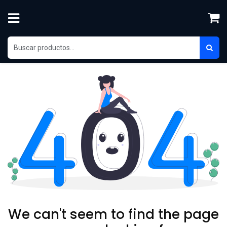
Skip to Content
We can't seem to find the page