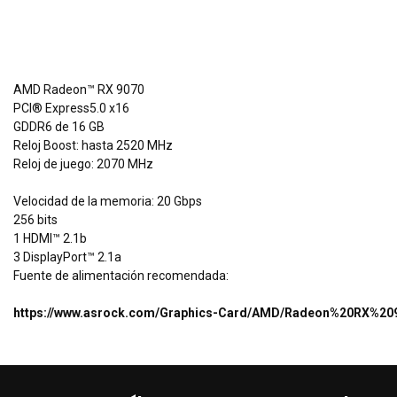
AMD Radeon™ RX 9070
PCI® Express5.0 x16
GDDR6 de 16 GB
Reloj Boost: hasta 2520 MHz
Reloj de juego: 2070 MHz
Velocidad de la memoria: 20 Gbps
256 bits
1 HDMI™ 2.1b
3 DisplayPort™ 2.1a
Fuente de alimentación recomendada:
https://www.asrock.com/Graphics-Card/AMD/Radeon%20RX%209