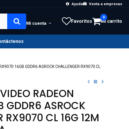
Ayuda
Venta a empresas
0
Hola, Inicia sesión
Favoritos
Mi carrito
Mi cuenta
ontáctenos
RX9070 16GB GDDR6 ASROCK CHALLENGER RX9070 CL
 VIDEO RADEON
GB GDDR6 ASROCK
 RX9070 CL 16G 12M