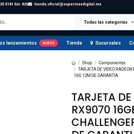
25 5181 Ext. 820
tienda.oficial@supermexdigital.mx
Todas las categorías
os lanzamientos
Tienda
Sucursales
C
NUEVO
Shop
Componentes
TARJETA DE VIDEO RADEON 
16G 12M DE GARANTIA
TARJETA DE
RX9070 16
CHALLENGER