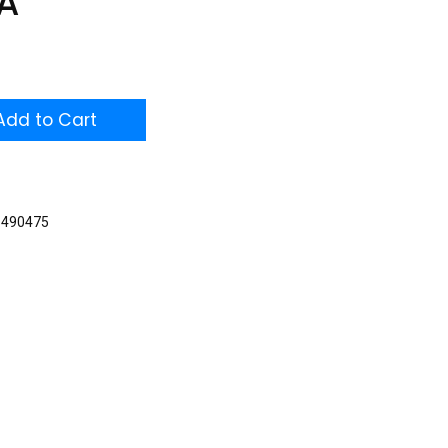
A
dd to Cart
1490475