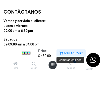
CONTÁCTANOS
Ventas y servicio al cliente:
Lunes a viernes
09:00 am a 6:30 pm
Sábados
de 09:00 am a 04:00 pm
Price:
Add to Cart
Tel: (55) 50255181 Ext. 800 y 812
$
450.00
Whatsapp +52 56 10704437
Compras en línea
0
contacto@supermexdigital.com
Home
Search
Wishlist
Account
¡SÍGUENOS EN NUESTRAS REDES
SOCIALES!