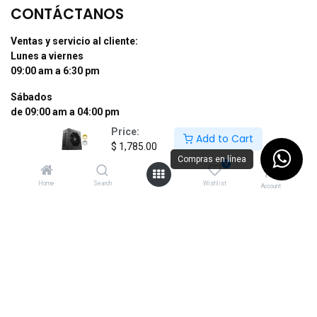
CONTÁCTANOS
Ventas y servicio al cliente:
Lunes a viernes
09:00 am a 6:30 pm
Sábados
de 09:00 am a 04:00 pm
Price:
Add to Cart
Tel: (55) 50255181 Ext. 800 y 812
$
1,785.00
Whatsapp +52 56 10704437
Compras en línea
0
contacto@supermexdigital.com
Home
Search
Wishlist
Account
¡SÍGUENOS EN NUESTRAS REDES
SOCIALES!