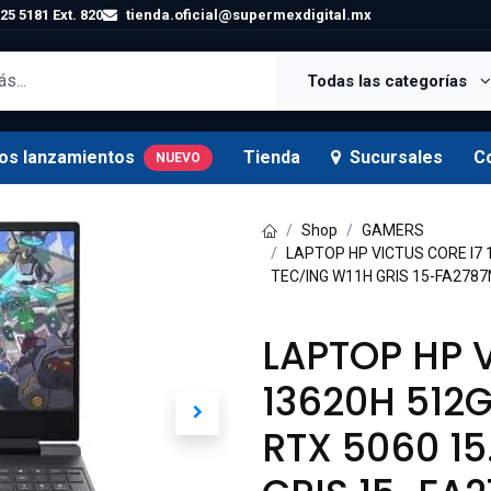
25 5181 Ext. 820
tienda.oficial@supermexdigital.mx
Todas las categorías
os lanzamientos
Tienda
Sucursales
C
NUEVO
Shop
GAMERS
LAPTOP HP VICTUS CORE I7 
TEC/ING W11H GRIS 15-FA278
LAPTOP HP 
13620H 512
RTX 5060 15