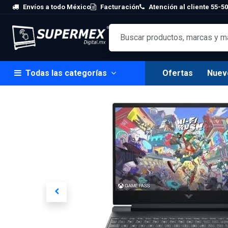
Skip to Content
Envíos a todo México
Facturación
Atención al cliente 55-50
Todas las categorías
Ofertas
Nuev