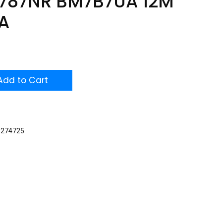
2787NR BM7B7UA 12M
A
dd to Cart
1274725