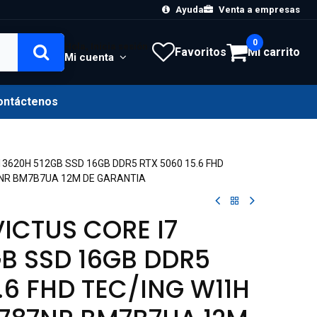
Ayuda
Venta a empresas
0
Hola, Inicia sesión
Favoritos
Mi carrito
Mi cuenta
ontáctenos
13620H 512GB SSD 16GB DDR5 RTX 5060 15.6 FHD
7NR BM7B7UA 12M DE GARANTIA
VICTUS CORE I7
GB SSD 16GB DDR5
.6 FHD TEC/ING W11H