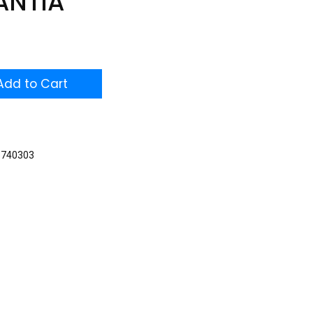
ANTIA
dd to Cart
5740303