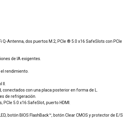
i Q-Antenna, dos puertos M.2, PCIe ® 5.0 x16 SafeSlots con PCIe
iones de IA exigentes.
 el rendimiento.
II.
d, conectados con una placa posterior en forma de L.
s de refrigeración.
, PCIe 5.0 x16 SafeSlot, puerto HDMI.
-LED, botón BIOS FlashBack™, botón Clear CMOS y protector de E/S