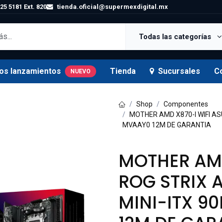
25 5181 Ext. 820
tienda.oficial@supermexdigital.mx
Todas las categorías
os lanzamientos
Tienda
Sucursales
C
NUEVO
Shop
Componentes
MOTHER AMD X870-I WIFI AS
MVAAY0 12M DE GARANTIA
MOTHER AMD
ROG STRIX 
MINI-ITX 