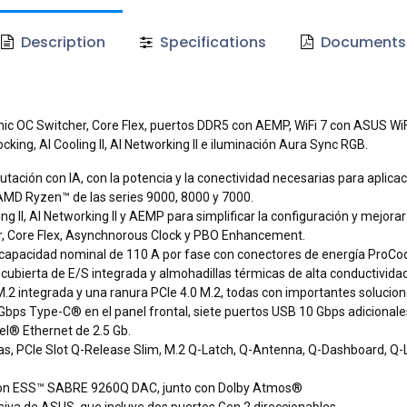
Description
Specifications
Documents
c OC Switcher, Core Flex, puertos DDR5 con AEMP, WiFi 7 con ASUS WiF
cking, AI Cooling II, AI Networking II e iluminación Aura Sync RGB.
tación con IA, con la potencia y la conectividad necesarias para aplicac
AMD Ryzen™ de las series 9000, 8000 y 7000.
g II, AI Networking II y AEMP para simplificar la configuración y mejorar
, Core Flex, Asynchnorous Clock y PBO Enhancement.
capacidad nominal de 110 A por fase con conectores de energía ProCool 
cubierta de E/S integrada y almohadillas térmicas de alta conductivida
.2 integrada y una ranura PCIe 4.0 M.2, todas con importantes solucione
s Type-C® en el panel frontal, siete puertos USB 10 Gbps adicionales
tel® Ethernet de 2.5 Gb.
idas, PCIe Slot Q-Release Slim, M.2 Q-Latch, Q-Antenna, Q-Dashboard, Q
I con ESS™ SABRE 9260Q DAC, junto con Dolby Atmos®
iva de ASUS, que incluye dos puertos Gen 2 direccionables.