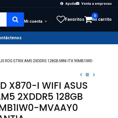
Ayuda
Venta a empresas
0
Hola, Inicia sesión
Favoritos
Mi carrito
Mi cuenta
ontáctenos
US ROG STRIX AM5 2XDDR5 128GB MINI-ITX 90MB1IW0-
 X870-I WIFI ASUS
AM5 2XDDR5 128GB
90MB1IW0-MVAAY0