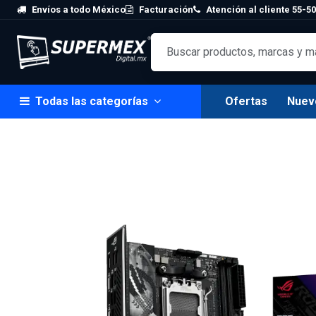
Skip to Content
Envíos a todo México
Facturación
Atención al cliente 55-50
Todas las categorías
Ofertas
Nuev