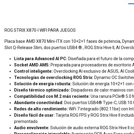
ROG STRIX X870-I WIFI PARA JUEGOS
Placa base AMD X870 Mini-ITX con 10+2+1 fases de potencia, Dynami
Slot Q-Release Slim, dos puertos USB4 ® , ROG Strix Hive II, AI Overclo
Lista para Advanced AI PC:
Diseñada para el futuro de la compu
Socket AMD AM5:
Preparada para procesadores de escritorio 
Control inteligente:
Overclocking AI exclusivo de ASUS, AI Coolin
Tecnologías de overclocking ROG Strix:
Dynamic OC Switcher
Solución de energía robusta:
Solución de energía 10+2+1 con 
Diseño térmico optimizado:
Disipadores de calor masivos con 
Compatibilidad con M.2 más reciente:
Una ranura PCIe® 5.0 M
Abundante conectividad:
Dos puertos USB4® Type-C, USB 10 Gbp
Redes de alto rendimiento:
WiFi 7 integrado (802.11be) con In
Diseño fácil de usar:
Tarjeta ROG FPS y ROG Strix Hive II inclu
premontado.
Audio envolvente:
Solución de audio externa ROG Strix Hive I
Personalización inigualable:
Iluminación RGB Aura Sync exclus